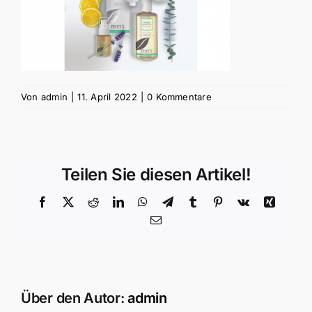
Von
admin
|
11. April 2022
|
0 Kommentare
Teilen Sie diesen Artikel!
Facebook
X
Reddit
LinkedIn
WhatsApp
Telegram
Tumblr
Pinterest
Vk
Xing
E-
Mail
Über den Autor:
admin