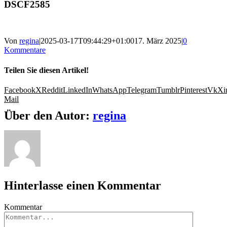
DSCF2585
Von
regina
|
2025-03-17T09:44:29+01:00
17. März 2025
|
0
Kommentare
Teilen Sie diesen Artikel!
Facebook
X
Reddit
LinkedIn
WhatsApp
Telegram
Tumblr
Pinterest
Vk
Xi
Mail
Über den Autor:
regina
Hinterlasse einen Kommentar
Kommentar