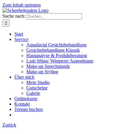
Zum Inhalt springen
Suche nach:
Start
Service
Aquafacial Gesichtsbehandlung
Gesichtsbehandlung Klassik
Hautanalyse & Produktberatung
Lash lifting/ Wimpern/ Augenbraun
Make-up Sprechstunde
Make-up Styling
Über mich
Mein Studio
Gutscheine
Galerie
Onlinekurse
Kontakt
Termin buchen
Zurück