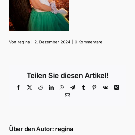
Von
regina
|
2. Dezember 2024
|
0 Kommentare
Teilen Sie diesen Artikel!
Facebook
X
Reddit
LinkedIn
WhatsApp
Telegram
Tumblr
Pinterest
Vk
Xing
E-
Mail
Über den Autor:
regina