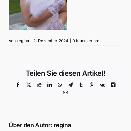
Von
regina
|
2. Dezember 2024
|
0 Kommentare
Teilen Sie diesen Artikel!
Facebook
X
Reddit
LinkedIn
WhatsApp
Telegram
Tumblr
Pinterest
Vk
Xing
E-
Mail
Über den Autor:
regina