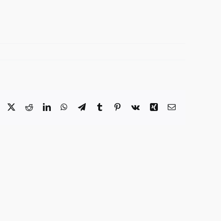
Facebook
X
Reddit
LinkedIn
WhatsApp
Telegram
Tumblr
Pinterest
Vk
Xing
E-
Mail