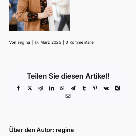
Von
regina
|
17. März 2025
|
0 Kommentare
Teilen Sie diesen Artikel!
Facebook
X
Reddit
LinkedIn
WhatsApp
Telegram
Tumblr
Pinterest
Vk
Xing
E-
Mail
Über den Autor:
regina