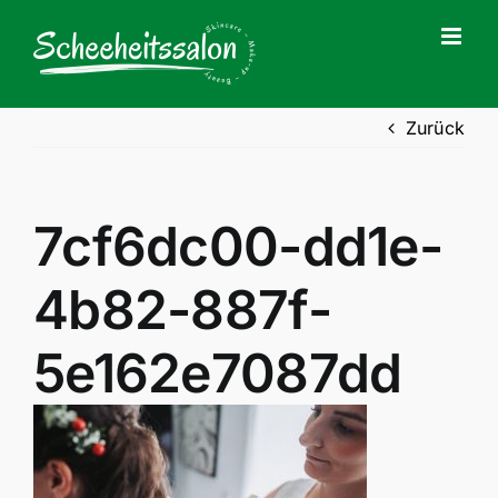
Zum
Inhalt
springen
Zurück
7cf6dc00-dd1e-
4b82-887f-
5e162e7087dd