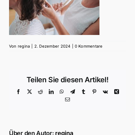
Von
regina
|
2. Dezember 2024
|
0 Kommentare
Teilen Sie diesen Artikel!
Facebook
X
Reddit
LinkedIn
WhatsApp
Telegram
Tumblr
Pinterest
Vk
Xing
E-
Mail
Über den Autor:
regina