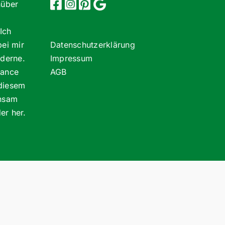
nüber
Ich
bei mir
Datenschutzerklärung
oderne.
Impressum
lance
AGB
 diesem
insam
er her.