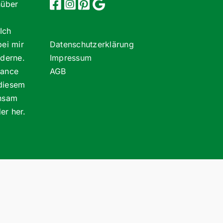
nüber
Ich
bei mir
Datenschutzerklärung
oderne.
Impressum
lance
AGB
 diesem
insam
er her.