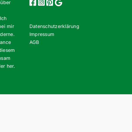
nüber
Ich
bei mir
Datenschutzerklärung
oderne.
Impressum
lance
AGB
 diesem
insam
er her.