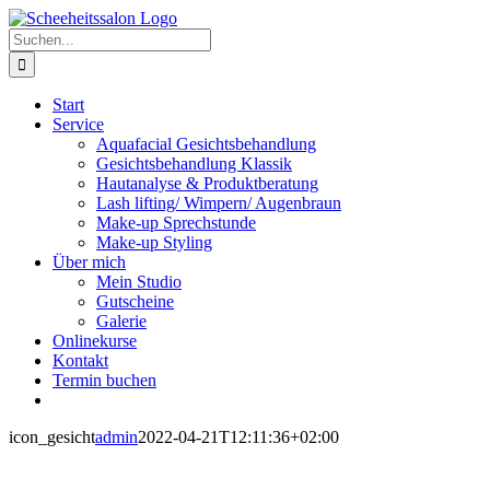
Zum
Inhalt
Suche
springen
nach:
Start
Service
Aquafacial Gesichtsbehandlung
Gesichtsbehandlung Klassik
Hautanalyse & Produktberatung
Lash lifting/ Wimpern/ Augenbraun
Make-up Sprechstunde
Make-up Styling
Über mich
Mein Studio
Gutscheine
Galerie
Onlinekurse
Kontakt
Termin buchen
icon_gesicht
admin
2022-04-21T12:11:36+02:00