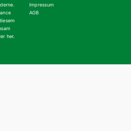
oderne.
Impressum
lance
AGB
 diesem
insam
er her.