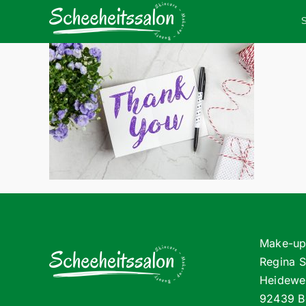
Zum
Inhalt
springen
Make-up 
Regina 
Heidewe
92439 B